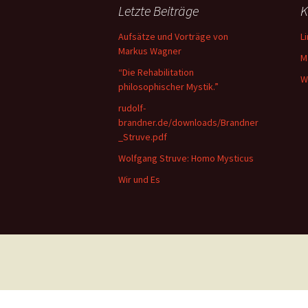
Letzte Beiträge
K
Aufsätze und Vorträge von
L
Markus Wagner
M
“Die Rehabilitation
W
philosophischer Mystik.”
rudolf-
brandner.de/downloads/Brandner
_Struve.pdf
Wolfgang Struve: Homo Mysticus
Wir und Es